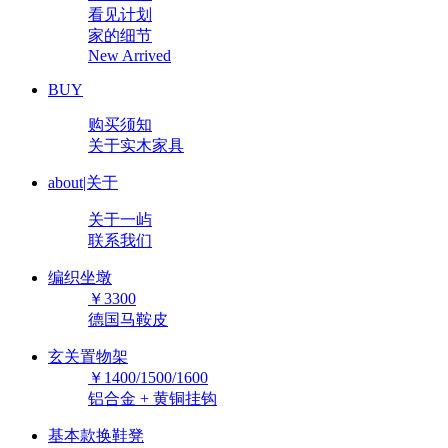
看见计划
家的细节
New Arrived
BUY
购买须知
关于实木家具
about|关于
关于一屿
联系我们
编织坐墩
￥3300
德国马鞍皮
玄关置物架
￥1400/1500/1600
铝合金 + 黄铜挂钩
基本款换鞋凳