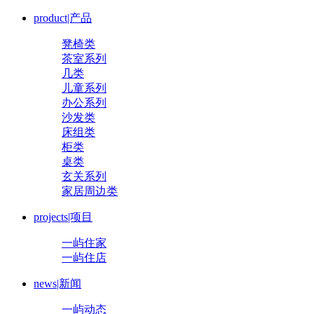
product|产品
凳椅类
茶室系列
几类
儿童系列
办公系列
沙发类
床组类
柜类
桌类
玄关系列
家居周边类
projects|项目
一屿住家
一屿住店
news|新闻
一屿动态